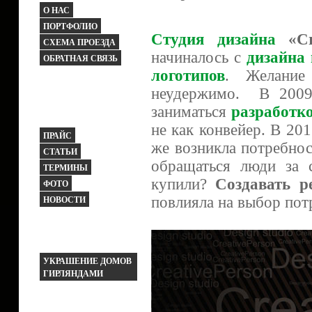
О НАС
ПОРТФОЛИО
Студия дизайна
«Cre
СХЕМА ПРОЕЗДА
начиналось с
дизайна
ОБРАТНАЯ СВЯЗЬ
логотипов
. Желание 
неудержимо. В 200
заниматься
разработко
не как конвейер. В 20
ПРАЙС
же возникла потребнос
СТАТЬИ
обращаться люди за 
ТЕРМИНЫ
купили?
Создавать р
ФОТО
повлияла на выбор пот
НОВОСТИ
УКРАШЕНИЕ ДОМОВ
ГИРЛЯНДАМИ