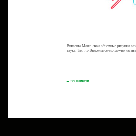
Винсента Може свои объемные рисунки соз
звука. Так что Винсента смело можно назы
← все новости