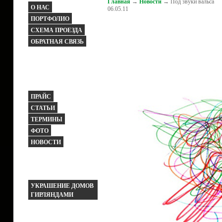
Главная
→
Новости
→ Под звуки вальса
О НАС
06.05.11
ПОРТФОЛИО
СХЕМА ПРОЕЗДА
ОБРАТНАЯ СВЯЗЬ
ПРАЙС
СТАТЬИ
ТЕРМИНЫ
ФОТО
НОВОСТИ
УКРАШЕНИЕ ДОМОВ
ГИРЛЯНДАМИ