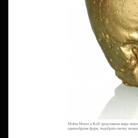
Moleta Munro и Koff представили миру нову
единообразие форм, подобрать свечку можно 