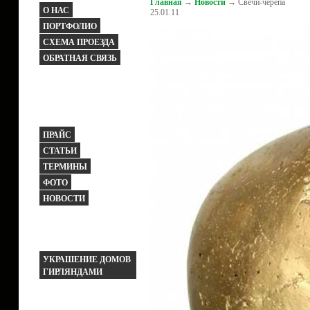
Главная
→
Новости
→ Свечи-черепа
О НАС
25.01.11
ПОРТФОЛИО
СХЕМА ПРОЕЗДА
ОБРАТНАЯ СВЯЗЬ
ПРАЙС
СТАТЬИ
ТЕРМИНЫ
ФОТО
НОВОСТИ
УКРАШЕНИЕ ДОМОВ
ГИРЛЯНДАМИ