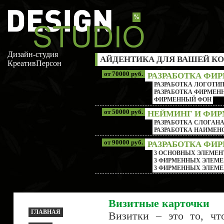
%
Дизайн-студия
АЙДЕНТИКА ДЛЯ ВАШЕЙ КО
КреативПерсон
от 70000 руб.
РАЗРАБОТКА ФИ
РАЗРАБОТКА ЛОГОТИП
РАЗРАБОТКА ФИРМЕНН
ФИРМЕННЫЙ ФОН
от 50000 руб.
НЕЙМИНГ И ФИ
РАЗРАБОТКА СЛОГАН
РАЗРАБОТКА НАИМЕ
от 90000 руб.
РАЗРАБОТКА ФИ
3 ОСНОВНЫХ ЭЛЕМЕН
3 ФИРМЕННЫХ ЭЛЕМЕ
3 ФИРМЕННЫХ ЭЛЕМЕ
Визитные карточки
ГЛАВНАЯ
Визитки – это то, чт