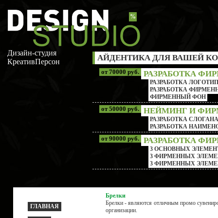
%
Дизайн-студия
АЙДЕНТИКА ДЛЯ ВАШЕЙ КО
КреативПерсон
от 70000 руб.
РАЗРАБОТКА ФИ
РАЗРАБОТКА ЛОГОТИП
РАЗРАБОТКА ФИРМЕНН
ФИРМЕННЫЙ ФОН
от 50000 руб.
НЕЙМИНГ И ФИ
РАЗРАБОТКА СЛОГАН
РАЗРАБОТКА НАИМЕ
от 90000 руб.
РАЗРАБОТКА ФИ
3 ОСНОВНЫХ ЭЛЕМЕН
3 ФИРМЕННЫХ ЭЛЕМЕ
3 ФИРМЕННЫХ ЭЛЕМЕ
Брелки
Брелки - являются отличным промо сувениро
ГЛАВНАЯ
организации.