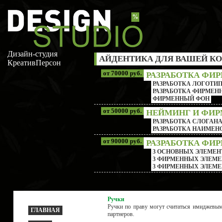
%
Дизайн-студия
АЙДЕНТИКА ДЛЯ ВАШЕЙ КО
КреативПерсон
от 70000 руб.
РАЗРАБОТКА ФИ
РАЗРАБОТКА ЛОГОТИП
РАЗРАБОТКА ФИРМЕНН
ФИРМЕННЫЙ ФОН
от 50000 руб.
НЕЙМИНГ И ФИ
РАЗРАБОТКА СЛОГАН
РАЗРАБОТКА НАИМЕ
от 90000 руб.
РАЗРАБОТКА ФИ
3 ОСНОВНЫХ ЭЛЕМЕН
3 ФИРМЕННЫХ ЭЛЕМЕ
3 ФИРМЕННЫХ ЭЛЕМЕ
Ручки
Ручки по праву могут считаться имиджевы
ГЛАВНАЯ
партнеров.