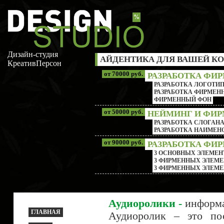
%
Дизайн-студия
АЙДЕНТИКА ДЛЯ ВАШЕЙ КО
КреативПерсон
от 70000 руб.
РАЗРАБОТКА ФИ
РАЗРАБОТКА ЛОГОТИП
РАЗРАБОТКА ФИРМЕНН
ФИРМЕННЫЙ ФОН
от 50000 руб.
НЕЙМИНГ И ФИ
РАЗРАБОТКА СЛОГАН
РАЗРАБОТКА НАИМЕ
от 90000 руб.
РАЗРАБОТКА ФИ
3 ОСНОВНЫХ ЭЛЕМЕН
3 ФИРМЕННЫХ ЭЛЕМЕ
3 ФИРМЕННЫХ ЭЛЕМЕ
Аудиоролики -
информа
ГЛАВНАЯ
Аудиоролик – это по