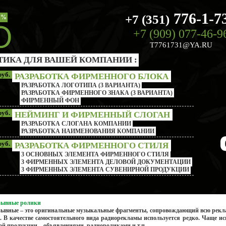
776-1-7
+7 (351)
%
+7 (909) 077-46-9
T7761731@YA.RU
ТИКА ДЛЯ ВАШЕЙ КОМПАНИИ :
руб.
РАЗРАБОТКА ФИРМЕННОГО БЛОКА
РАЗРАБОТКА ЛОГОТИПА (3 ВАРИАНТА)
РАЗРАБОТКА ФИРМЕННОГО ЗНАКА (3 ВАРИАНТА)
ФИРМЕННЫЙ ФОН
руб.
НЕЙМИНГ И ФИРМЕННЫЙ СЛОГАН
РАЗРАБОТКА СЛОГАНА КОМПАНИИ
РАЗРАБОТКА НАИМЕНОВАНИЯ КОМПАНИИ
руб.
РАЗРАБОТКА ФИРМЕННОГО СТИЛЯ
3 ОСНОВНЫХ ЭЛЕМЕНТА ФИРМЕННОГО СТИЛЯ
3 ФИРМЕННЫХ ЭЛЕМЕНТА ДЕЛОВОЙ ДОКУМЕНТАЦИИ
3 ФИРМЕННЫХ ЭЛЕМЕНТА СУВЕНИРНОЙ ПРОДУКЦИИ
зывные
ролики
зывные – это оригинальные музыкальные фрагменты, сопровождающий всю рекл
. В качестве самостоятельного вида радиорекламы используется редко. Чаще ис
й продукции – объявлениями, радиороликами и т.п.