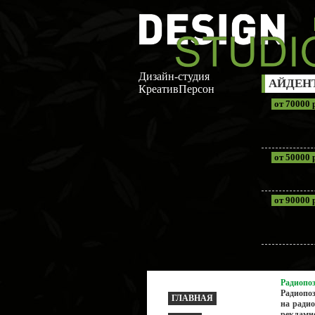
Дизайн-студия
АЙДЕН
КреативПерсон
от 70000 
от 50000 
от 90000 
Радиопо
Радиопо
ГЛАВНАЯ
на радио
рекламно