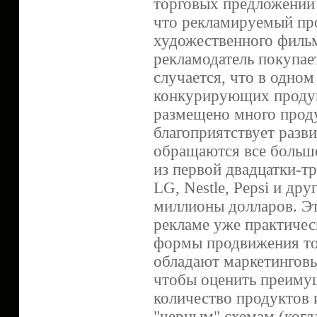
торговых предложений 
что рекламируемый про
художественного фильм
рекламодатель покупае
случается, что в одно
конкурирующих продук
размещено много проду
благоприятствует разв
обращаются все больш
из первой двадцатки-тр
LG, Nestle, Pepsi и д
миллионы долларов. Э
рекламе уже практичес
формы продвижения то
обладают маркетинговы
чтобы оценить преимущ
количество продуктов 
"черным" схемам (когд