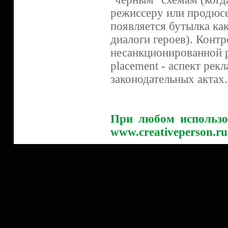
режиссеру или продюсер
появляется бутылка ка
диалоги героев). Контр
несанкционированной р
placement - аспект рек
законодательных актах.
При любом использо
www.creativeperson.ru