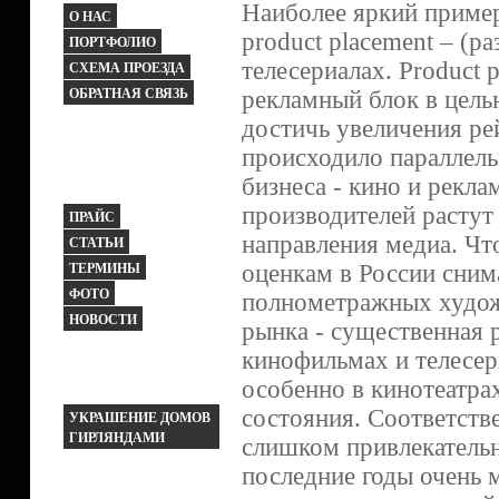
Наиболее яркий пример
О НАС
product placement – (
ПОРТФОЛИО
телесериалах. Product 
СХЕМА ПРОЕЗДА
ОБРАТНАЯ СВЯЗЬ
рекламный блок в цель
достичь увеличения ре
происходило параллель
бизнеса - кино и рекл
производителей растут
ПРАЙС
направления медиа. Что
СТАТЬИ
оценкам в России сним
ТЕРМИНЫ
ФОТО
полнометражных худож
НОВОСТИ
рынка - существенная 
кинофильмах и телесер
особенно в кинотеатра
состояния. Соответств
УКРАШЕНИЕ ДОМОВ
ГИРЛЯНДАМИ
слишком привлекательн
последние годы очень 