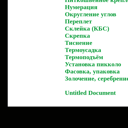
Ниткошвейное крепл
Нумерация
Округление углов
Переплет
Склейка (КБС)
Скрепка
Тиснение
Термоусадка
Термоподъём
Установка пикколо
Фасовка, упаковка
Золочение, серебрени
Untitled Document