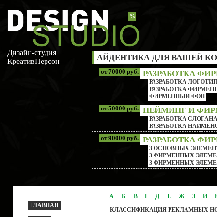
%
Дизайн-студия
АЙДЕНТИКА ДЛЯ ВАШЕЙ КО
КреативПерсон
от 70000 руб.
РАЗРАБОТКА ФИ
РАЗРАБОТКА ЛОГОТИП
РАЗРАБОТКА ФИРМЕНН
ФИРМЕННЫЙ ФОН
от 50000 руб.
НЕЙМИНГ И ФИ
РАЗРАБОТКА СЛОГАН
РАЗРАБОТКА НАИМЕ
от 90000 руб.
РАЗРАБОТКА ФИ
3 ОСНОВНЫХ ЭЛЕМЕН
3 ФИРМЕННЫХ ЭЛЕМЕ
3 ФИРМЕННЫХ ЭЛЕМЕ
А
Б
В
Г
Д
Е
Ж
З
И
ГЛАВНАЯ
КЛАССИФИКАЦИЯ РЕКЛАМНЫХ Н