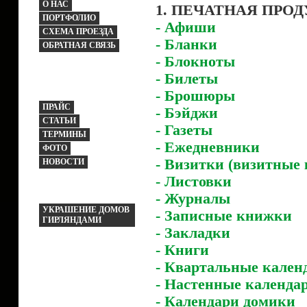
О НАС
1. ПЕЧАТНАЯ ПРО
ПОРТФОЛИО
- Афиши
СХЕМА ПРОЕЗДА
- Бланки
ОБРАТНАЯ СВЯЗЬ
- Блокноты
- Билеты
- Брошюры
ПРАЙС
- Бэйджи
СТАТЬИ
- Газеты
ТЕРМИНЫ
- Ежедневники
ФОТО
- Визитки (визитные 
НОВОСТИ
- Листовки
- Журналы
УКРАШЕНИЕ ДОМОВ
- Записные книжки
ГИРЛЯНДАМИ
- Закладки
- Книги
- Квартальные кален
- Настенные календа
- Календари домики