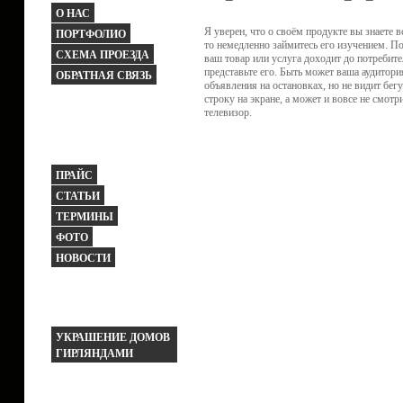
О НАС
Я уверен, что о своём продукте вы знаете вс
ПОРТФОЛИО
то немедленно займитесь его изучением. П
СХЕМА ПРОЕЗДА
ваш товар или услуга доходит до потребите
представьте его. Быть может ваша аудитори
ОБРАТНАЯ СВЯЗЬ
объявления на остановках, но не видит бе
строку на экране, а может и вовсе не смотр
телевизор.
ПРАЙС
СТАТЬИ
ТЕРМИНЫ
ФОТО
НОВОСТИ
УКРАШЕНИЕ ДОМОВ
ГИРЛЯНДАМИ