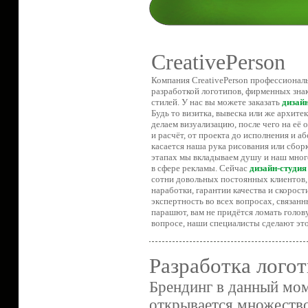
CreativePerson
Компания CreativePerson профессионал
разработкой логотипов, фирменных зна
стилей. У нас вы можете заказать
дизай
Будь то визитка, вывеска или же архите
делаем визуализацию, после чего на её
и расчёт, от проекта до исполнения и а
касается наша рука рисования или сборк
этапах мы вкладываем душу и наш мно
в сфере рекламы. Сейчас
дизайн-студия
сотни довольных постоянных клиентов, 
наработки, гарантии качества и скорос
экспертность во всех вопросах, связанн
парашют, вам не придётся ломать голов
вопросе, наши специалисты сделают это 
Разработка лого
Брендинг в данный мом
открывается множеств