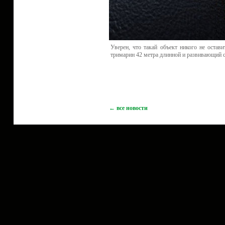
Уверен, что такай объект никого не остави
тримарин 42 метра длинной и развивающий ск
← все новости