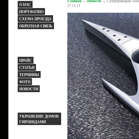
Главная
→
Новости
→ Супертримаран Adas
О НАС
27.11.11
ПОРТФОЛИО
СХЕМА ПРОЕЗДА
ОБРАТНАЯ СВЯЗЬ
ПРАЙС
СТАТЬИ
ТЕРМИНЫ
ФОТО
НОВОСТИ
УКРАШЕНИЕ ДОМОВ
ГИРЛЯНДАМИ