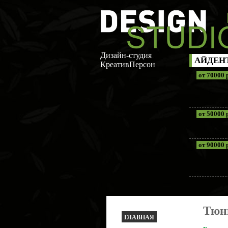
Дизайн-студия
АЙДЕН
КреативПерсон
от 70000 
от 50000 
от 90000 
Тюн
ГЛАВНАЯ