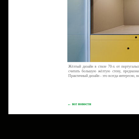
Жёлтый дизайн в стиле 70-х от португаль
считать большую жёлтую стену, предназна
Практичный дизайн - это всегда интересно, в
← все новости