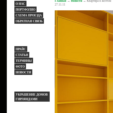
Главная
→
Новости
→ Квартира в жёлтом
О НАС
27.11.11
ПОРТФОЛИО
СХЕМА ПРОЕЗДА
ОБРАТНАЯ СВЯЗЬ
ПРАЙС
СТАТЬИ
ТЕРМИНЫ
ФОТО
НОВОСТИ
УКРАШЕНИЕ ДОМОВ
ГИРЛЯНДАМИ