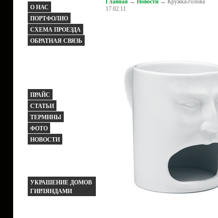
Главная
→
Новости
→ Кружка-голова
О НАС
17.02.11
ПОРТФОЛИО
СХЕМА ПРОЕЗДА
ОБРАТНАЯ СВЯЗЬ
ПРАЙС
СТАТЬИ
ТЕРМИНЫ
ФОТО
НОВОСТИ
УКРАШЕНИЕ ДОМОВ
ГИРЛЯНДАМИ