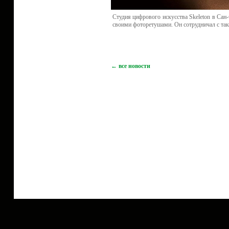
Cтудия цифрового искусства Skeleton в Сан
своими фоторетушами. Он сотрудничал с таки
← все новости