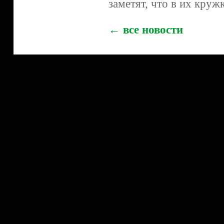
заметят, что в их круж
← все новости