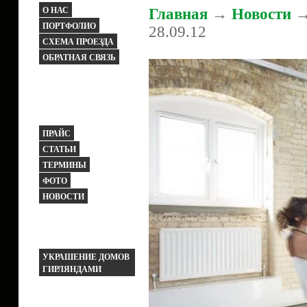
О НАС
Главная
→
Новости
→ 
ПОРТФОЛИО
28.09.12
СХЕМА ПРОЕЗДА
ОБРАТНАЯ СВЯЗЬ
ПРАЙС
СТАТЬИ
ТЕРМИНЫ
ФОТО
НОВОСТИ
УКРАШЕНИЕ ДОМОВ
ГИРЛЯНДАМИ