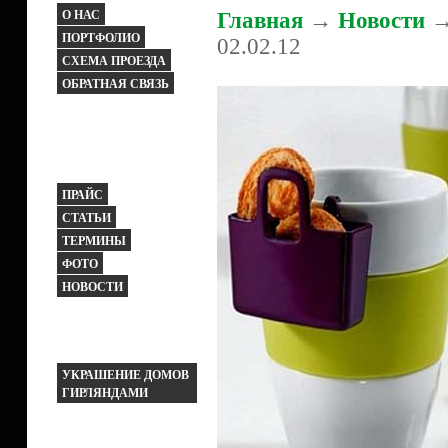
О НАС
Главная
→
Новости
→
ПОРТФОЛИО
02.02.12
СХЕМА ПРОЕЗДА
ОБРАТНАЯ СВЯЗЬ
ПРАЙС
СТАТЬИ
ТЕРМИНЫ
ФОТО
НОВОСТИ
УКРАШЕНИЕ ДОМОВ
ГИРЛЯНДАМИ